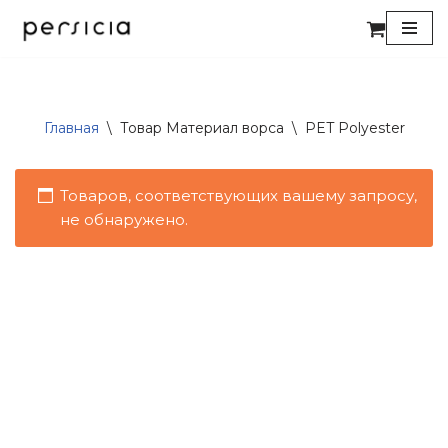
Перейти
к
содержимому
Главная
\
Товар Материал ворса
\
PET Polyester
Товаров, соответствующих вашему запросу,
не обнаружено.