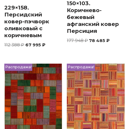
150×103.
229×158.
Коричнево-
Персидский
бежевый
ковер-пэчворк
афганский ковер
оливковый с
Персиция
коричневым
177 948
₽
78 485
₽
112 388
₽
67 995
₽
Распродажа!
Распродажа!