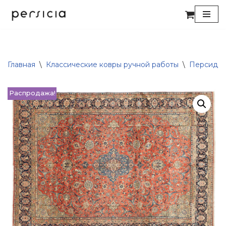
Перейти
к
содержимому
Главная
\
Классические ковры ручной работы
\
Персидск
Распродажа!