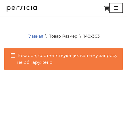
Перейти
к
содержимому
Главная
\
Товар Размер
\
140x303
Товаров, соответствующих вашему запросу,
не обнаружено.