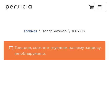
Перейти
к
содержимому
Главная
\
Товар Размер
\
160x227
Товаров, соответствующих вашему запросу,
не обнаружено.