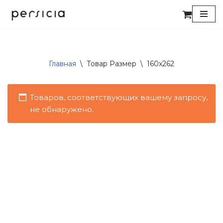
Перейти
к
содержимому
Главная
\
Товар Размер
\
160x262
Товаров, соответствующих вашему запросу,
не обнаружено.