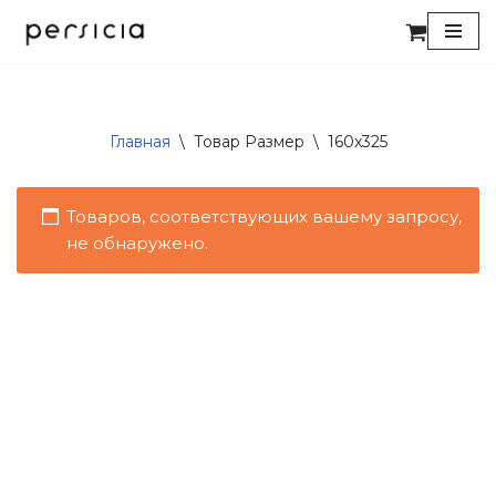
Перейти
к
содержимому
Главная
\
Товар Размер
\
160x325
Товаров, соответствующих вашему запросу,
не обнаружено.