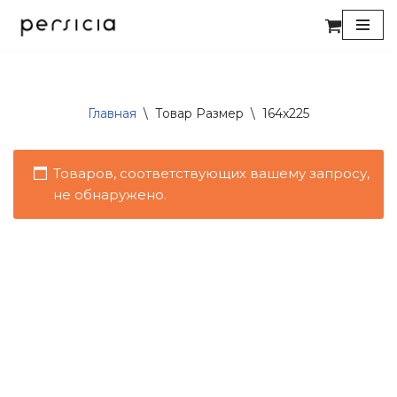
Перейти
к
содержимому
Главная
\
Товар Размер
\
164x225
Товаров, соответствующих вашему запросу,
не обнаружено.