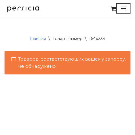
Перейти
к
содержимому
Главная
\
Товар Размер
\
164x234
Товаров, соответствующих вашему запросу,
не обнаружено.