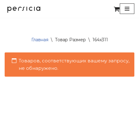
Перейти
к
содержимому
Главная
\
Товар Размер
\
164x311
Товаров, соответствующих вашему запросу,
не обнаружено.