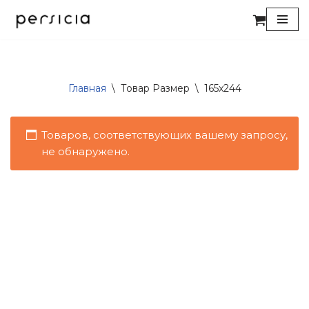
Перейти
к
содержимому
Главная
\
Товар Размер
\
165x244
Товаров, соответствующих вашему запросу,
не обнаружено.