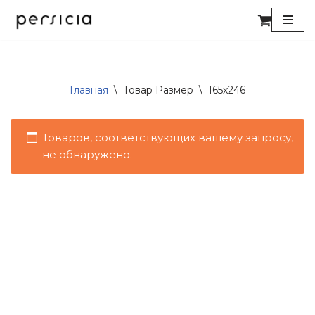
Перейти
к
содержимому
Главная
\
Товар Размер
\
165x246
Товаров, соответствующих вашему запросу,
не обнаружено.