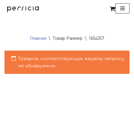
Перейти
к
содержимому
Главная
\
Товар Размер
\
165x257
Товаров, соответствующих вашему запросу,
не обнаружено.