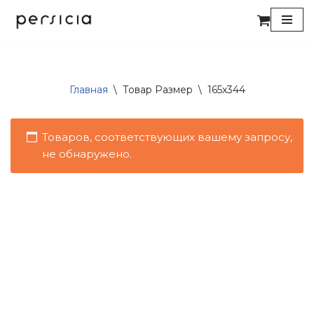
Перейти
к
содержимому
Главная
\
Товар Размер
\
165x344
Товаров, соответствующих вашему запросу,
не обнаружено.