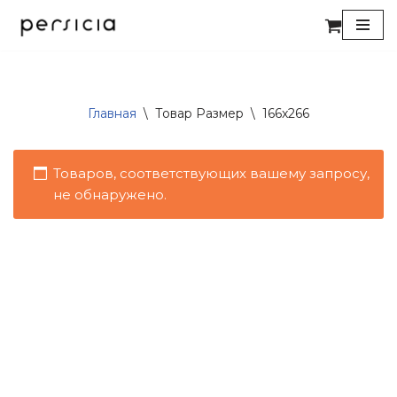
Перейти
к
содержимому
Главная
\
Товар Размер
\
166x266
Товаров, соответствующих вашему запросу,
не обнаружено.