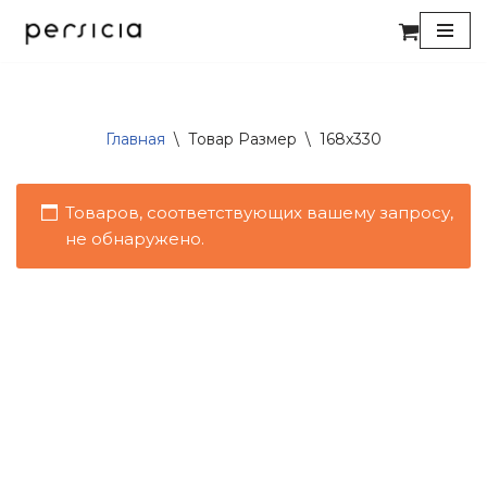
Перейти
к
содержимому
Главная
\
Товар Размер
\
168x330
Товаров, соответствующих вашему запросу,
не обнаружено.