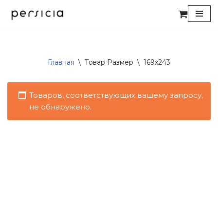
Перейти
к
содержимому
Главная
\
Товар Размер
\
169x243
Товаров, соответствующих вашему запросу,
не обнаружено.