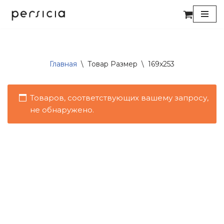
Перейти
к
содержимому
Главная
\
Товар Размер
\
169x253
Товаров, соответствующих вашему запросу,
не обнаружено.