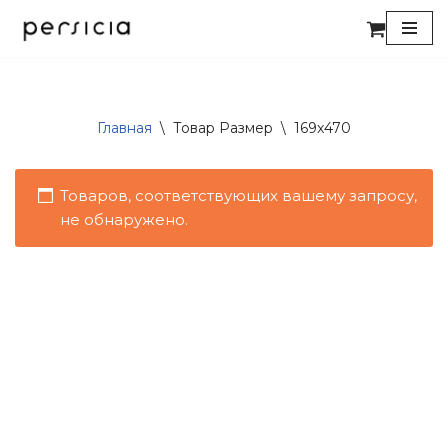
Перейти
к
содержимому
Главная
\
Товар Размер
\
169x470
Товаров, соответствующих вашему запросу,
не обнаружено.