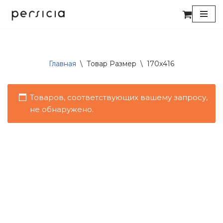
Перейти
к
содержимому
Главная
\
Товар Размер
\
170x416
Товаров, соответствующих вашему запросу,
не обнаружено.