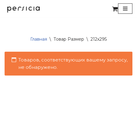
Перейти
к
содержимому
Главная
\
Товар Размер
\
212x295
Товаров, соответствующих вашему запросу,
не обнаружено.