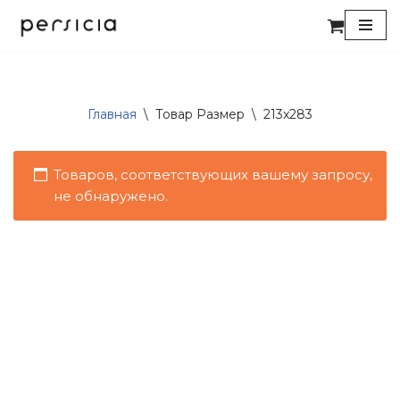
Перейти
к
содержимому
Главная
\
Товар Размер
\
213x283
Товаров, соответствующих вашему запросу,
не обнаружено.