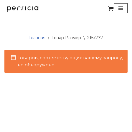
Перейти
к
содержимому
Главная
\
Товар Размер
\
215x272
Товаров, соответствующих вашему запросу,
не обнаружено.