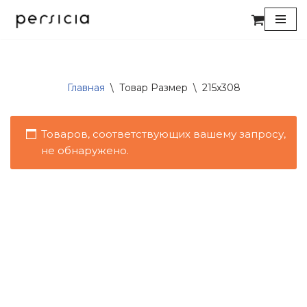
Перейти
к
содержимому
Главная
\
Товар Размер
\
215x308
Товаров, соответствующих вашему запросу,
не обнаружено.