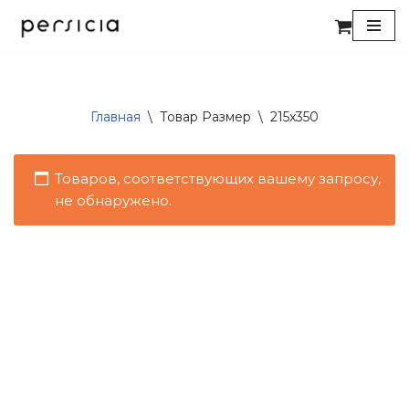
Перейти
к
содержимому
Главная
\
Товар Размер
\
215x350
Товаров, соответствующих вашему запросу,
не обнаружено.