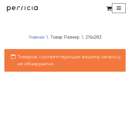
Перейти
к
содержимому
Главная
\
Товар Размер
\
216x283
Товаров, соответствующих вашему запросу,
не обнаружено.