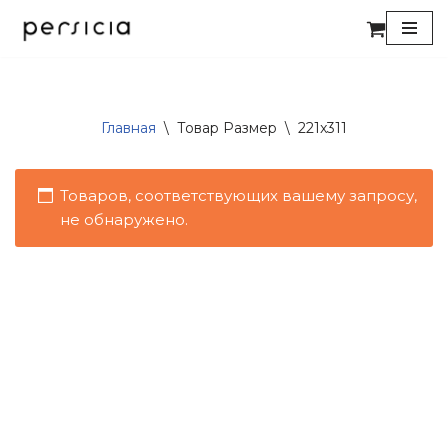
Перейти
к
содержимому
Главная
\
Товар Размер
\
221x311
Товаров, соответствующих вашему запросу,
не обнаружено.