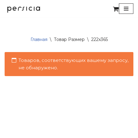
Перейти
к
содержимому
Главная
\
Товар Размер
\
222x365
Товаров, соответствующих вашему запросу,
не обнаружено.