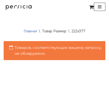
Перейти
к
содержимому
Главная
\
Товар Размер
\
222x377
Товаров, соответствующих вашему запросу,
не обнаружено.