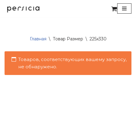
Перейти
к
содержимому
Главная
\
Товар Размер
\
225x330
Товаров, соответствующих вашему запросу,
не обнаружено.