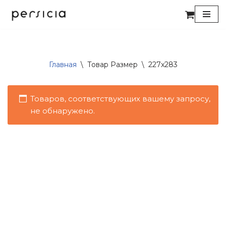
Перейти
к
содержимому
Главная
\
Товар Размер
\
227x283
Товаров, соответствующих вашему запросу,
не обнаружено.