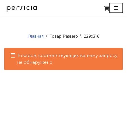
Перейти
к
содержимому
Главная
\
Товар Размер
\
229x316
Товаров, соответствующих вашему запросу,
не обнаружено.