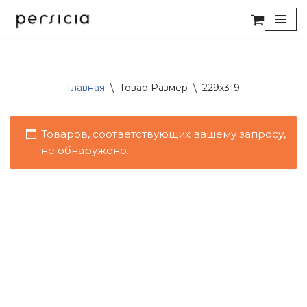
Перейти
к
содержимому
Главная
\
Товар Размер
\
229x319
Товаров, соответствующих вашему запросу,
не обнаружено.