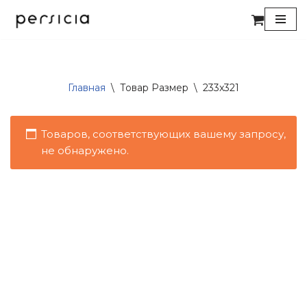
Перейти
к
содержимому
Главная
\
Товар Размер
\
233x321
Товаров, соответствующих вашему запросу,
не обнаружено.