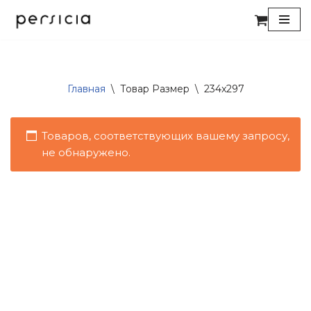
Перейти
к
содержимому
Главная
\
Товар Размер
\
234x297
Товаров, соответствующих вашему запросу,
не обнаружено.