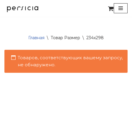
Перейти
к
содержимому
Главная
\
Товар Размер
\
234x298
Товаров, соответствующих вашему запросу,
не обнаружено.