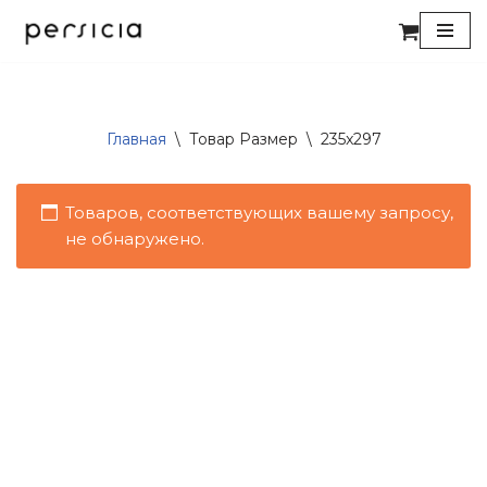
Перейти
к
содержимому
Главная
\
Товар Размер
\
235x297
Товаров, соответствующих вашему запросу,
не обнаружено.