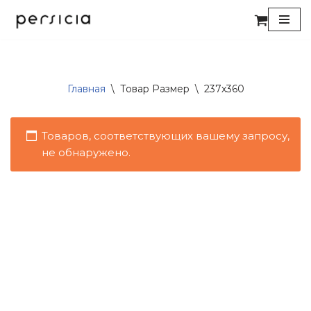
Перейти
к
содержимому
Главная
\
Товар Размер
\
237x360
Товаров, соответствующих вашему запросу,
не обнаружено.