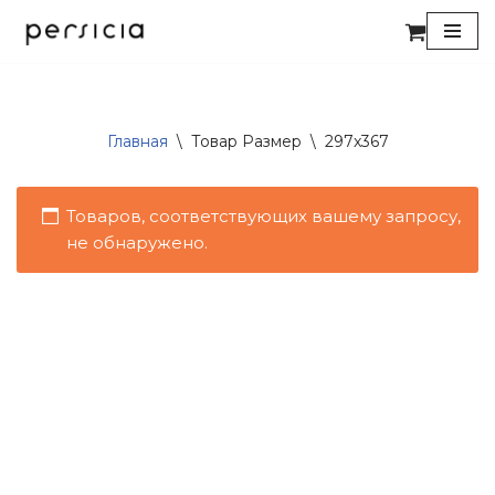
Перейти
к
содержимому
Главная
\
Товар Размер
\
297x367
Товаров, соответствующих вашему запросу,
не обнаружено.