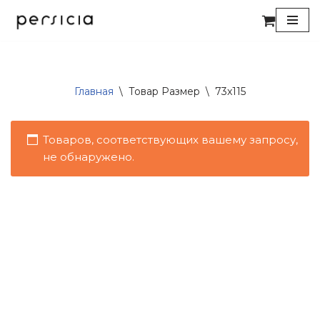
Перейти
к
содержимому
Главная
\
Товар Размер
\
73x115
Товаров, соответствующих вашему запросу,
не обнаружено.