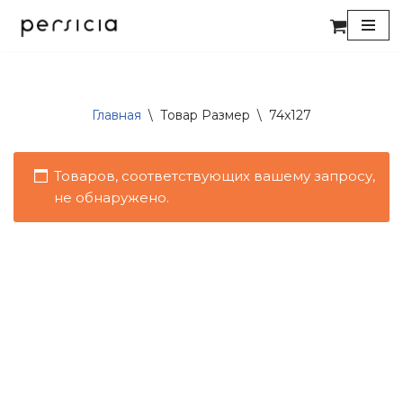
Перейти
к
содержимому
Главная
\
Товар Размер
\
74x127
Товаров, соответствующих вашему запросу,
не обнаружено.