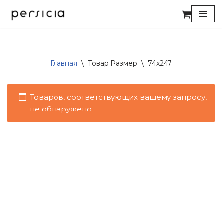
Перейти
к
содержимому
Главная
\
Товар Размер
\
74x247
Товаров, соответствующих вашему запросу,
не обнаружено.