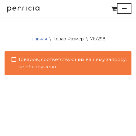
Перейти
к
содержимому
Главная
\
Товар Размер
\
76x298
Товаров, соответствующих вашему запросу,
не обнаружено.