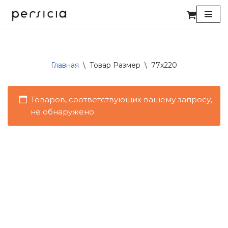
Перейти
к
содержимому
Главная
\
Товар Размер
\
77x220
Товаров, соответствующих вашему запросу,
не обнаружено.