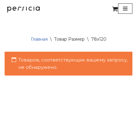
Перейти
к
содержимому
Главная
\
Товар Размер
\
78x120
Товаров, соответствующих вашему запросу,
не обнаружено.