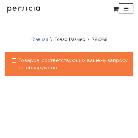
Перейти
к
содержимому
Главная
\
Товар Размер
\
78x266
Товаров, соответствующих вашему запросу,
не обнаружено.