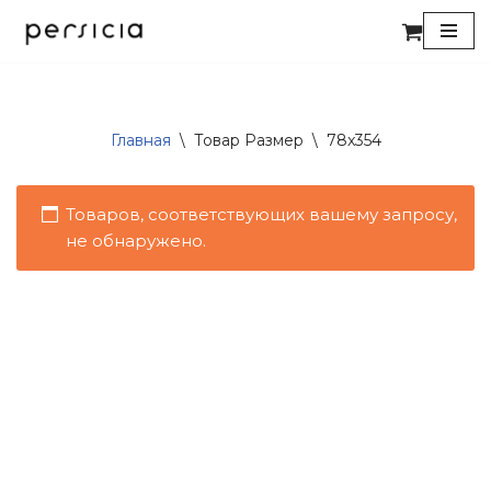
Перейти
к
содержимому
Главная
\
Товар Размер
\
78x354
Товаров, соответствующих вашему запросу,
не обнаружено.