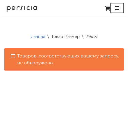
Перейти
к
содержимому
Главная
\
Товар Размер
\
79x131
Товаров, соответствующих вашему запросу,
не обнаружено.