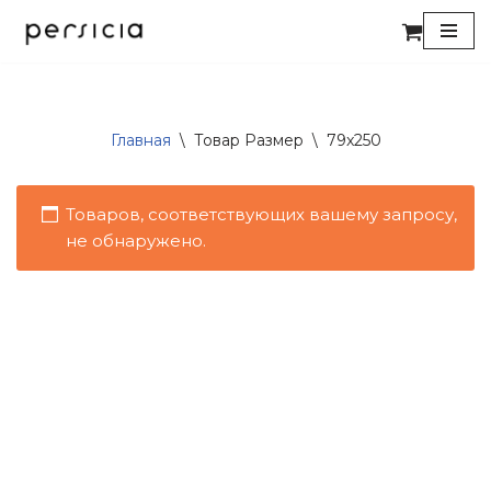
Перейти
к
содержимому
Главная
\
Товар Размер
\
79x250
Товаров, соответствующих вашему запросу,
не обнаружено.