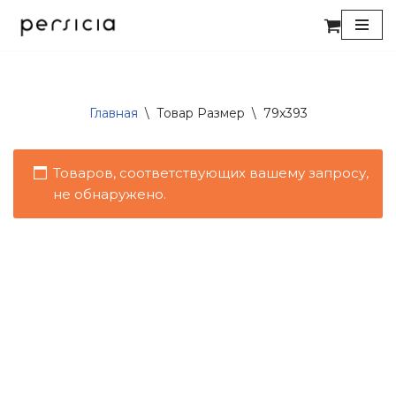
Перейти
к
содержимому
Главная
\
Товар Размер
\
79x393
Товаров, соответствующих вашему запросу,
не обнаружено.