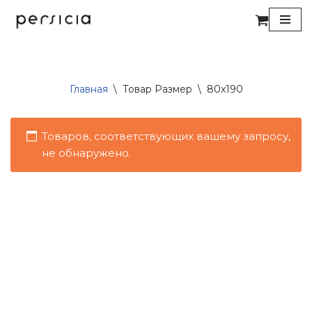
Перейти
к
содержимому
Главная
\
Товар Размер
\
80x190
Товаров, соответствующих вашему запросу,
не обнаружено.